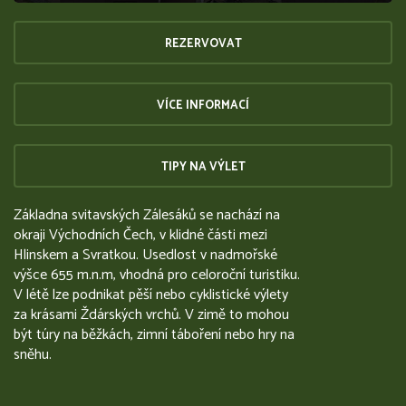
REZERVOVAT
VÍCE INFORMACÍ
TIPY NA VÝLET
Základna svitavských Zálesáků se nachází na
okraji Východních Čech, v klidné části mezi
Hlinskem a Svratkou. Usedlost v nadmořské
výšce 655 m.n.m, vhodná pro celoroční turistiku.
V létě lze podnikat pěší nebo cyklistické výlety
za krásami Ždárských vrchů. V zimě to mohou
být túry na běžkách, zimní táboření nebo hry na
sněhu.