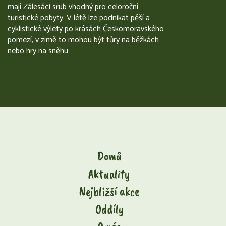
mají Zálesáci srub vhodný pro celoroční
turistické pobyty. V létě lze podnikat pěší a
cyklistické výlety po krásách Českomoravského
pomezí, v zimě to mohou být tůry na běžkách
nebo hry na sněhu.
Domů
Aktuality
Nejbližší akce
Oddíly