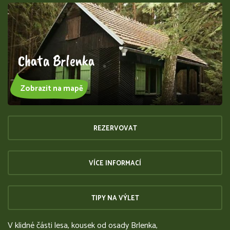
Chata Brlenka
Zobrazit na mapě
REZERVOVAT
VÍCE INFORMACÍ
TIPY NA VÝLET
V klidné části lesa, kousek od osady Brlenka,