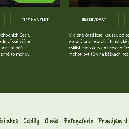
TIPY NA VÝLET
REZERVOVAT
Východních Čech,
V klidné části lesa, kousek od o
 nadmořské výšce
vhodný pro celoroční turistické 
podnikat pěší
cyklistické výlety po krásách 
 V zimě to mohou
mohou být tůry na běžkách neb
.
žší akce
Oddíly
O nás
Fotogalerie
Pronájem ch