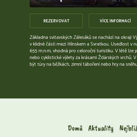
REZERVOVAT
VÍCE INFORMACÍ
Základna svitavských Zálesáků se nachází na okraji 
v klidné části mezi Hlinskem a Svratkou. Usedlost v
655 m.n.m, vhodná pro celoroční turistiku. V létě lze 
nebo cyklistické výlety za krásami Ždárských vrchů.
být túry na běžkách, zimní táboření nebo hry na sněhu
Domů
Aktuality
Nejbli