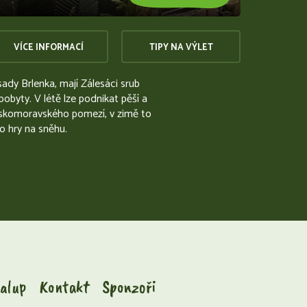
VÍCE INFORMACÍ
TIPY NA VÝLET
sady Brlenka, mají Zálesáci srub
pobyty. V létě lze podnikat pěší a
Českomoravského pomezí, v zimě to
o hry na sněhu.
alup
Kontakt
Sponzoři