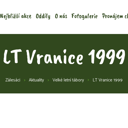
Nejbližší akce
Oddíly
O nás
Fotogalerie
Pronájem c
LT Vranice 1999
Zálesáci
Aktuality
Velké letní tábory
LT Vranice 1999