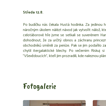
Středa 12.8.
Po budíčku nás čekala Hustá hodinka. Za jedinou ho
náročným úkolem nálézt návod jak vytvořit nálož, kte
celotáborové hře jsme se setkali se suverénem Ha
dohodnout, že za určitý obnos a záchranu princezn
obchodníků směnili za peníze. Pak se jim podařilo z
chytil itergalaktické blechy. Po večerním Riskuj s
"Vševědoucích", kteří jim prozradili, kde naleznou plá
Fotogalerie