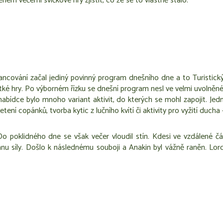
em večerní svíčkové hry zjistit, co že se to vlastně stalo.
tancování začal jediný povinný program dnešního dne a to Turisti
i krátké hry. Po výborném řízku se dnešní program nesl ve velmi uvoln
nabídce bylo mnoho variant aktivit, do kterých se mohl zapojit. Jed
letení copánků, tvorba kytic z lučního kvítí či aktivity pro vyžití duc
 Do poklidného dne se však večer vloudil stín. Kdesi ve vzdálené č
anu síly. Došlo k následnému souboji a Anakin byl vážně raněn. Lor