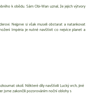
obrého k obědu. Sám Obi-Wan uznal, že jejich výtvory
erovi. Nejprve si však museli obstarat a natankovat
emožení Impéria je nutné navštívit co nejvíce planet a
oumat okolí. Některé díly navštívili Lucký vrch, jiné
er jsme zakončili pozorováním noční oblohy s