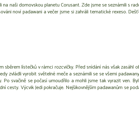
li na naši domovskou planetu Corusant. Zde jsme se seznámili s ra
váni noví padawani a večer jsme si zahráli tematické rexeso. Dešťo
ým sběrem lístečků v rámci rozcvičky. Před snídání nás však zasáhl 
edy zvládli vyrobit světelné meče a seznámili se se všemi padawany 
y. Po svačině se počasí umoudřilo a mohli jsme tak vyrazit ven. By
í cesty. Výcvik Jedi pokračuje. Nejšikovnějším padawanům se podařil