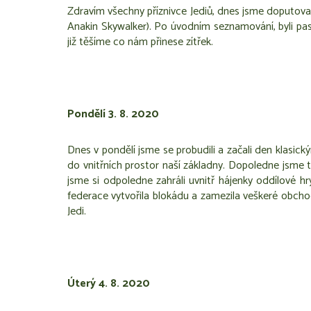
Zdravím všechny příznivce Jediů, dnes jsme doputova
Anakin Skywalker). Po úvodním seznamování, byli paso
již těšíme co nám přinese zítřek.
Pondělí 3. 8. 2020
Dnes v pondělí jsme se probudili a začali den klasick
do vnitřních prostor naší základny. Dopoledne jsme t
jsme si odpoledne zahráli uvnitř hájenky oddílové hr
federace vytvořila blokádu a zamezila veškeré obchodn
Jedi.
Úterý 4. 8. 2020