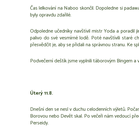
Čas lelkování na Naboo skončil. Dopoledne si padawa
byly opravdu zdařilé.
Odpoledne učedníky navštívil mistr Yoda a poradil 
palivo do své vesmírné lodě. Poté navštívili staré ch
přesvědčit je, aby se přidali na správnou stranu. Ke s
Podvečerní deštík jsme vyplnili táborovým Bingem a v
Úterý 11.8.
Dnešní den se nesl v duchu celodenních výletů. Počasí
Borovou nebo Devět skal. Po večeři nám vedoucí předv
Perseidy.