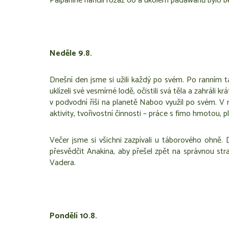
Palpanine nařídil rozaz 66 a úkolem padawanů bylo běh
Neděle 9.8.
Dnešní den jsme si užili každý po svém. Po ranním 
uklízeli své vesmírné lodě, očistili svá těla a zahrál
v podvodní říši na planetě Naboo využil po svém. V 
aktivity, tvořivostní činnosti – práce s fimo hmotou, p
Večer jsme si všichni zazpívali u táborového ohně.
přesvědčit Anakina, aby přešel zpět na správnou str
Vadera.
Pondělí 10.8.