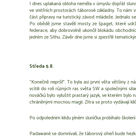
I dnes uplakaná obloha neměla v úmyslu dopřát slunci 
ve vnitřních prostorách táborové základny. To nám v
část přípravy na turistický závod mládeže. Jednalo se
Po obědě jsme stavěli mosty ze špaget, které udrž
federace, aby dobrovolně ukončil blokádu obchodních 
jedním ze Sithu. Závěr dne jsme si zpestřili tematický
Středa 5.8.
“
Konečně neprší!”. To byla asi první věta většiny z
vcítili do rolí různých ras světa SW a společnými sil
nováčků bylo vyluštit prastarý jazyk, ve kterém bylo n
chráněnými mocnou magii. Zítra se proto vydávají klí
Po odpoledním klidu plném sluníčka probíhalo škole
Padawané se domnívali, že táborový oheň bude hezkou