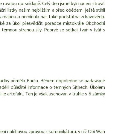
e rovnou do snídaně. Celý den jsme byli nuceni strávit
í lístky našim nejbližším a před obědem ještě stihli
ráci s mapou a neminula nás také podstatná zdravověda.
aké za úkol přesvědčit poradce místokrále Obchodní
temnou stranou síly. Poprvé se setkali tváři v tvář s
uků hudby přiměla Barča. Během dopoledne se padawané
té sdělil důležité informace o temných Sithech. Úkolem
ní je artefakt. Ten je však uschován v truhle s 6 zámky
ženi naléhavou zprávou z komunikátoru, v níž Obi Wan