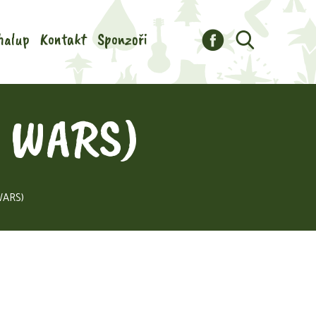
halup
Kontakt
Sponzoři
R WARS)
WARS)