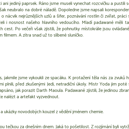
ani jediný paprsek. Ráno jsme museli vynechat rozcvičku a pustili s
šak neubralo na dobré náladě. Dopoledne jsme napsali korespondenčn
 o nácvik nejrůznějších uzlů a šifer, poznávání rostlin či zvířat, p
eli i nosnost našeho hlavního vedoucího. Mladí padawané měli t
cest. Po večeři však zjistili, že pohnutky místokrále jsou ovládané 
m filmem. A zítra snad už to slíbené sluníčko.
 nás, jakmile jsme vykoukli ze spacáku. K protažení těla nás za zv
ami plnili, před zkušenými Jedi, netradiční úkoly. Mistr Yoda jim po
apsáno, jak porazit Darth Maoula. Padawané zjistili, že jedinou zbra
če nalézt a artefakt vyzvednout.
ní a ukázky novodobých kouzel z vědění jménem chemie.
 tečkou za dnešním dnem. Jaká to pošetilost. Z rozjímání byli vytr