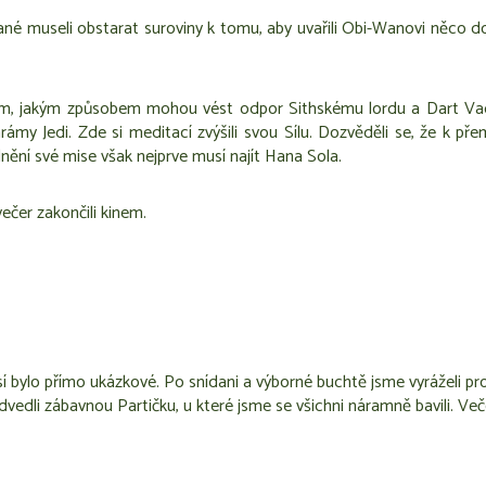
né museli obstarat suroviny k tomu, aby uvařili Obi-Wanovi něco d
jim, jakým způsobem mohou vést odpor Sithskému lordu a Dart Vad
rámy Jedi. Zde si meditací zvýšili svou Sílu. Dozvěděli se, že k př
plnění své mise však nejprve musí najít Hana Sola.
ečer zakončili kinem.
 bylo přímo ukázkové. Po snídani a výborné buchtě jsme vyráželi prozk
edli zábavnou Partičku, u které jsme se všichni náramně bavili. Več