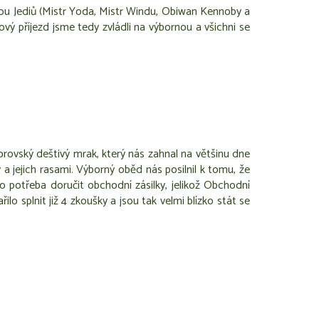
dou Jediů (Mistr Yoda, Mistr Windu, Obiwan Kennoby a
vý příjezd jsme tedy zvládli na výbornou a všichni se
obrovský deštivý mrak, který nás zahnal na většinu dne
a jejich rasami. Výborný oběd nás posilnil k tomu, že
lo potřeba doručit obchodní zásilky, jelikož Obchodní
o splnit již 4 zkoušky a jsou tak velmi blízko stát se