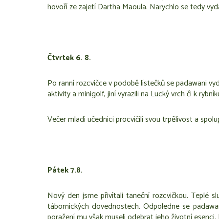
hovoří ze zajetí Dartha Maoula. Narychlo se tedy vydá
Čtvrtek 6. 8.
Po ranní rozcvičce v podobě lístečků se padawani vydali
aktivity a minigolf, jiní vyrazili na Lucký vrch či k r
Večer mladí učedníci procvičili svou trpělivost a spol
Pátek 7.8.
Nový den jsme přivítali taneční rozcvičkou. Teplé 
tábornických dovednostech. Odpoledne se padawané v
poražení mu však museli odebrat jeho životní esenci. P