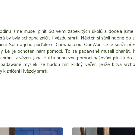
dinu jsme museli plnit 60 velmi zapeklitých úkolů a docela jsme 
rá by byla schopna zničit Hvězdu smrti. Někteří si sáhli hodně do s
nem Solo a jeho parťákem Chewbaccou. Obi-Wan se je snažil přes
y Lei je ochoten nám pomoci. To se padawané museli ohánět. Nej
achránit z vězení Jaba Hutta princeznu pomocí pašování pilníků do 
i padawané mysleli, že budou mít klidný večer. Jenže bitva vrch
ny k zničení Hvězdy smrti.