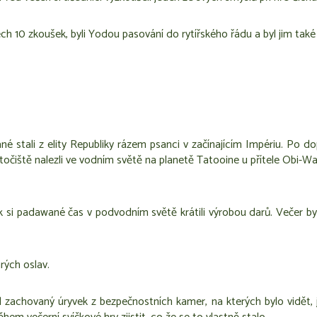
ech 10 zkoušek, byli Yodou pasování do rytířského řádu a byl jim také
 stali z elity Republiky rázem psanci v začínajícím Impériu. Po d
očiště nalezli ve vodním světě na planetě Tatooine u přítele Obi-Wa
k si padawané čas v podvodním světě krátili výrobou darů. Večer by
rých oslav.
 zachovaný úryvek z bezpečnostních kamer, na kterých bylo vidět, j