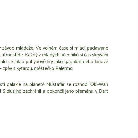
cký závod mládeže. Ve volném čase si mladí padawané
ěné atmosféře. Každý z mladých učedníků si čas skrývání
nalo se jak o pohybové hry jako gagaball nebo lanové
ha – zpěv s kytarou, městečko Palermo.
ásti galaxie na planetě Mustafar se rozhodl Obi-Wan
d Sidius ho zachránil a dokončil jeho přeměnu v Dart