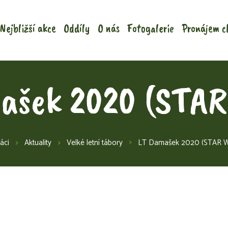
Nejbližší akce
Oddíly
O nás
Fotogalerie
Pronájem c
ašek 2020 (STA
áci
Aktuality
Velké letní tábory
LT Damašek 2020 (STAR 