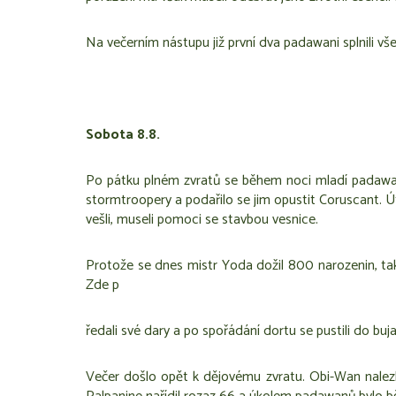
Na večerním nástupu již první dva padawani splnili vš
Sobota 8.8.
Po pátku plném zvratů se během noci mladí padawané
stormtroopery a podařilo se jim opustit Coruscant. Út
vešli, museli pomoci se stavbou vesnice.
Protože se dnes mistr Yoda dožil 800 narozenin, ta
Zde p
ředali své dary a po spořádání dortu se pustili do buja
Večer došlo opět k dějovému zvratu. Obi-Wan nalezl