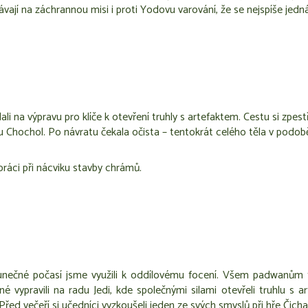
vají na záchrannou misi i proti Yodovu varování, že se nejspíše jedná
 na výpravu pro klíče k otevření truhly s artefaktem. Cestu si zpestřil
ybníku Chochol. Po návratu čekala očista – tentokrát celého těla v podo
upráci při nácviku stavby chrámů.
slunečné počasí jsme využili k oddílovému focení. Všem padwanům 
ypravili na radu Jedi, kde společnými silami otevřeli truhlu s ar
řed večeří si učedníci vyzkoušeli jeden ze svých smyslů při hře Čicha