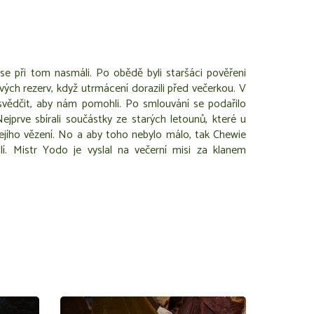
se při tom nasmáli. Po obědě byli staršáci pověřeni
vých rezerv, když utrmácení dorazili před večerkou. V
vědčit, aby nám pomohli. Po smlouvání se podařilo
prve sbírali součástky ze starých letounů, které u
jejího vězení. No a aby toho nebylo málo, tak Chewie
olí. Mistr Yodo je vyslal na večerní misi za klanem