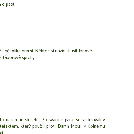
 o past.
i několika hrami. Někteří si navíc zkusili lanové
bě táborové sprchy.
to náramně slušelo. Po svačině jsme se vzdělávali v
tefaktem, který použili proti Darth Moul. K úplnému
či.